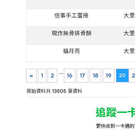
倍事手工蛋捲
大里
現炸無骨排骨酥
大里
貓月亮
大里
...
«
1
2
16
17
18
19
2
20
原始資料共 13505 筆資料
追蹤一
更快收到一卡通的