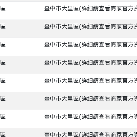
區
臺中市大里區(詳細請查看商家官方資
區
臺中市大里區(詳細請查看商家官方資
區
臺中市大里區(詳細請查看商家官方資
區
臺中市大里區(詳細請查看商家官方資
區
臺中市大里區(詳細請查看商家官方資
區
臺中市大里區(詳細請查看商家官方資
區
臺中市大里區(詳細請查看商家官方資
區
臺中市大里區(詳細請查看商家官方資