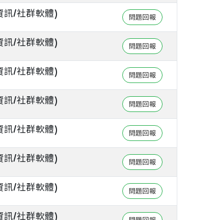
訊/社群軟體)
訊/社群軟體)
訊/社群軟體)
訊/社群軟體)
訊/社群軟體)
訊/社群軟體)
訊/社群軟體)
訊/社群軟體)