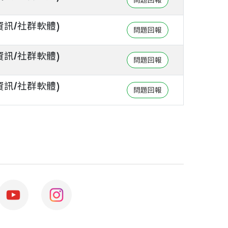
訊/社群軟體)
訊/社群軟體)
訊/社群軟體)