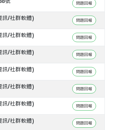
38號
訊/社群軟體)
訊/社群軟體)
訊/社群軟體)
訊/社群軟體)
訊/社群軟體)
訊/社群軟體)
訊/社群軟體)