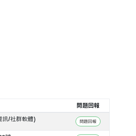
問題回報
訊/社群軟體)