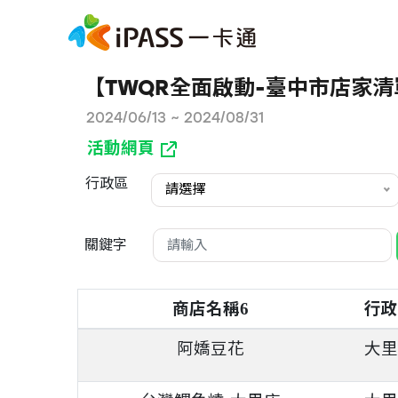
【TWQR全面啟動-臺中市店家清
2024/06/13 ~ 2024/08/31
活動網頁
行政區
請選擇
關鍵字
商店名稱
行政
6
阿嬌豆花
大里