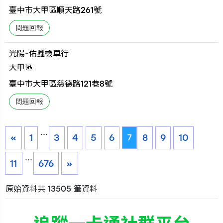
臺中市大甲區順天路261號
光陽-佑鑫機車行
大甲區
臺中市大甲區慈德路121巷8號
...
«
1
3
4
5
6
8
9
10
7
...
11
676
»
原始資料共 13505 筆資料