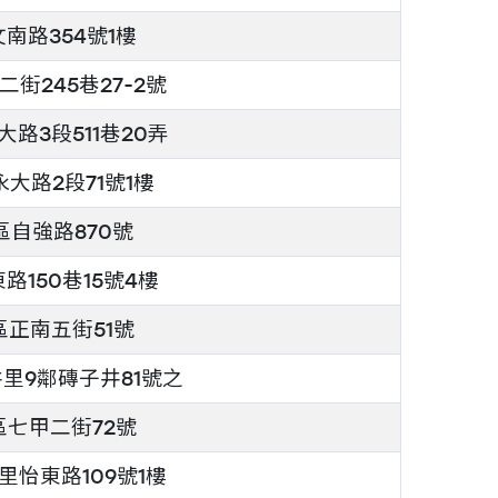
南路354號1樓
街245巷27-2號
路3段511巷20弄
大路2段71號1樓
自強路870號
150巷15號4樓
正南五街51號
里9鄰磚子井81號之
七甲二街72號
怡東路109號1樓