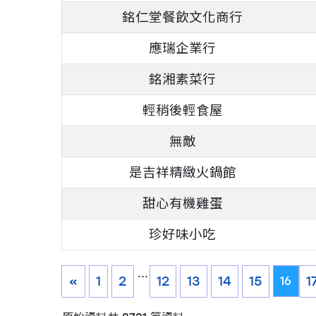
銘仁堂餐飲文化商行
應瑞企業行
銘湘素菜行
輕稍後輕食屋
無敵
是吉祥精緻火鍋館
甜心有機雞蛋
珍好味小吃
...
«
1
2
12
13
14
15
1
16