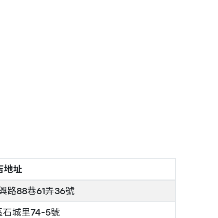
店地址
路88巷61弄36號
石城里74-5號