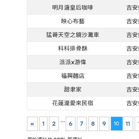
明月溏皇后咖啡
吉安
映心布藝
吉安
猛哥天空之鏡沙灘車
吉安
科科排骨酥
吉安
派派x游偉
吉安
福興麵店
吉安
甜聿家
吉安
花蓮瀧愛來民宿
吉安
...
«
1
2
6
7
8
9
11
10