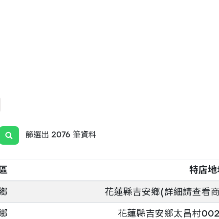
篩選出 2076 筆資料
區
特店地
鄉
花蓮縣吉安鄉(詳細請查看商
鄉
花蓮縣吉安鄉太昌村002