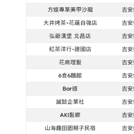
方媞專業美甲沙龍
吉安
大井烤茶-花蓮自強店
吉安
弘爺漢堡 北昌店
吉安
紅茶洋行-建國店
吉安
花商理髮
吉安
6食6麵館
吉安
Bar道
吉安
誠懿企業社
吉安
AKI髮廊
吉安
山海趣田園親子民宿
吉安