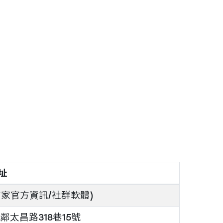
址
家官方資訊/社群軟體)
鄰太昌路318巷15號