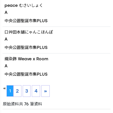
peace むさいしょく
A
中央公園聖誕市集PLUS
口艸田本舖にゃんこほんぽ
A
中央公園聖誕市集PLUS
織染飾 Weave x Room
A
中央公園聖誕市集PLUS
«
2
3
4
»
1
原始資料共 76 筆資料