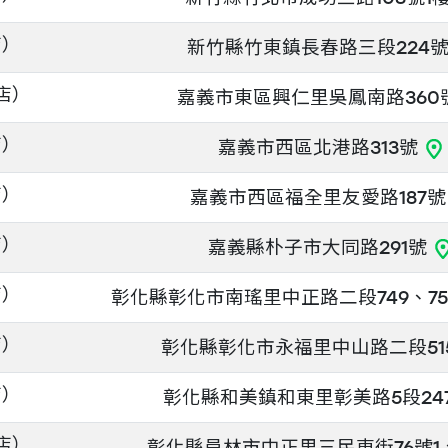
店）
新竹縣竹東鎮長春路三段224
店）
嘉義市東區興仁里吳鳳南路360
店）
嘉義市西區北港路313號
店）
嘉義市西區福全里友愛路187
店）
嘉義縣朴子市大同路291號
店）
彰化縣彰化市南瑤里中正路二段749、75
店）
彰化縣彰化市永福里中山路二段51
店）
彰化縣和美鎮和東里彰美路5段24
店）
彰化縣員林市中正里三民東街76號1