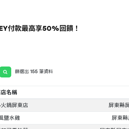
NEY付款最高享50%回饋！
篩選出 155 筆資料
商店名稱
小火鍋屏東店
屏東縣屏
風鹽水雞
屏東縣