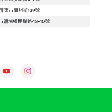
屏東市蘭州街139號
鹽埔鄉民權路43-10號