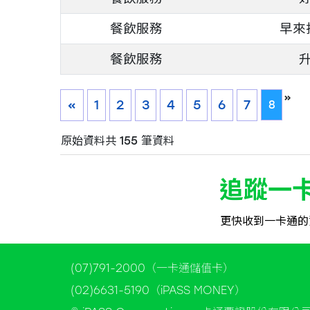
餐飲服務
早來
餐飲服務
»
«
1
2
3
4
5
6
7
8
原始資料共 155 筆資料
追蹤一
更快收到一卡通的
(07)791-2000（一卡通儲值卡）
(02)6631-5190（iPASS MONEY）