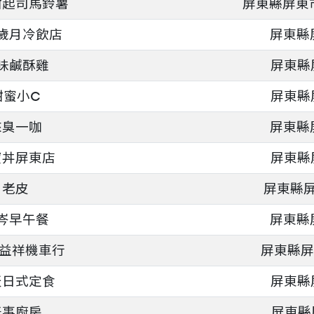
甜起司馬鈴薯
屏東縣屏東市
歲月冷飲店
屏東縣
味鹹酥雞
屏東縣
甜蜜小C
屏東縣
來臭一咖
屏東縣
寶丼屏東店
屏東縣
老皮
屏東縣屏
岑早午餐
屏東縣
-益祥機車行
屏東縣屏
天日式定食
屏東縣
好事廚房
屏東縣