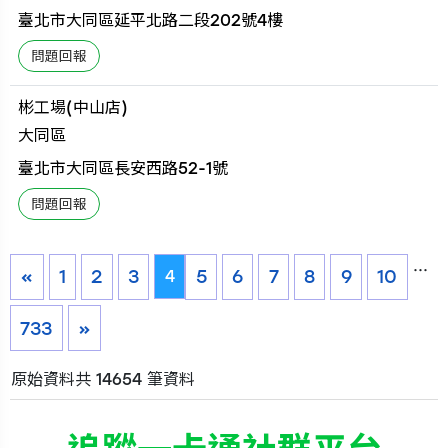
臺北市大同區延平北路二段202號4樓
彬工場(中山店)
大同區
臺北市大同區長安西路52-1號
...
«
1
2
3
5
6
7
8
9
10
4
733
»
原始資料共 14654 筆資料