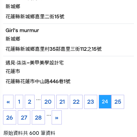
新城鄉
花蓮縣新城鄉嘉里二街15號
Girl's murmur
新城鄉
花蓮縣新城鄉嘉里村35鄰嘉里三街112之15號
遇見·柒柒~美甲美學設計宅
花蓮市
花蓮縣花蓮市中山路446巷1號
...
«
1
2
20
21
22
23
25
24
...
26
27
28
»
原始資料共 600 筆資料