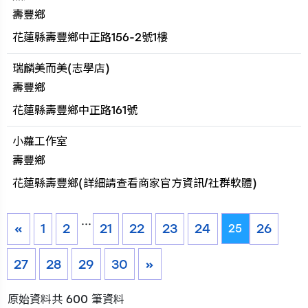
壽豐鄉
花蓮縣壽豐鄉中正路156-2號1樓
瑞麟美而美(志學店)
壽豐鄉
花蓮縣壽豐鄉中正路161號
小蘿工作室
壽豐鄉
花蓮縣壽豐鄉(詳細請查看商家官方資訊/社群軟體)
...
«
1
2
21
22
23
24
26
25
27
28
29
30
»
原始資料共 600 筆資料