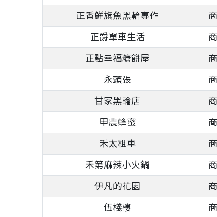
正香鮮旗魚黑輪專作
正爵單車生活
正點幸福糖餅屋
永頭張
甘家黑輪店
甲農蜂蜜
禾太租車
禾第麻辣小火鍋
伊凡的花園
伍棧樓