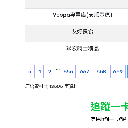
Vespa專賣店(安順豐原)
友好良食
聯宏騎士精品
...
«
1
2
656
657
658
659
原始資料共 13505 筆資料
追蹤一
更快收到一卡通的