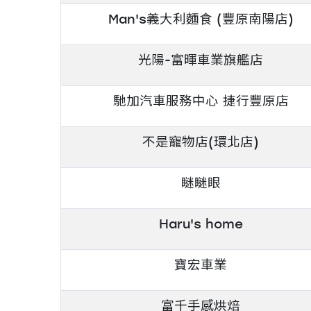
Man's義大利麵食 (豐原南陽店)
光陽-富暉車業旗艦店
馳加汽車服務中心 捷行豐原店
不是寵物店(環北店)
瞇瞇眼
Haru's home
寶宏車業
富千手感烘焙