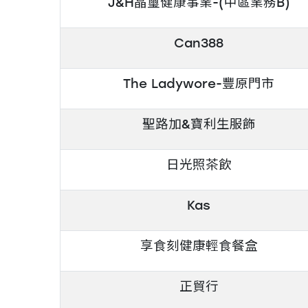
J&H晶璽健康事業-(中區業務B)
Can388
The Ladywore-豐原門市
聖路加&寶利生服飾
日光照茶飲
Kas
享食刻健康輕食餐盒
正貿行